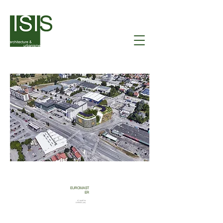
EUROMAST
ER
ST MARTIN
D'HÈRES (38)